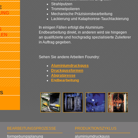
Strahlputzen
E
Trommelpolieren
UNG
Mechanische Präzisionsbearbeitung
Lackierung und Kataphorese-Tauchlackierung
In einigen Fällen erfolgt die Aluminium-
S
Endbearbeitung direkt, in anderen wird sie hingegen
LEN
an qualifizierte und hochgradig spezialisierte Zulieferer
in Auftrag gegeben.
Sehen Sie andere Arbeiten Foundry:
Aluminiumdruckguss
Druckgussformen
Abgratpresse
Endbearbeitung
S
BEARBEITUNGSPROZESSE
PRODUKTIONSZYKLUS
formgebungsplanung
aluminiumdruckguss